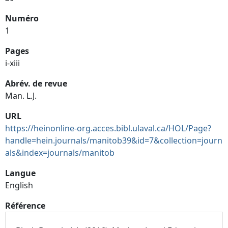
Numéro
1
Pages
i-xiii
Abrév. de revue
Man. L.J.
URL
https://heinonline-org.acces.bibl.ulaval.ca/HOL/Page?
handle=hein.journals/manitob39&id=7&collection=journ
als&index=journals/manitob
Langue
English
Référence