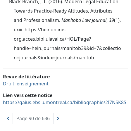
Black-Branch, J. L. (2016). Modern Legal Education:
Towards Practice-Ready Attitudes, Attributes
and Professionalism.
Manitoba Law Journal
,
39
(1),
i‑xiii. https://heinonline-
org.acces.bibl.ulaval.ca/HOL/Page?
handle=hein.journals/manitob39&id=7&collectio
n=journals&index=journals/manitob
Revue de littérature
Droit: enseignement
Lien vers cette notice
https://gaius.ebsi.umontreal.ca/bibliographie/2I7NSK8S
Page 90 de 636