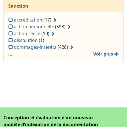
Sanction
accréditation
(17)
action personnelle
(598)
action réelle
(10)
dissolution
(1)
dommages-intérêts
(428)
...
Voir plus
Conception et évaluation d’un nouveau
modèle d’indexation de la documentation